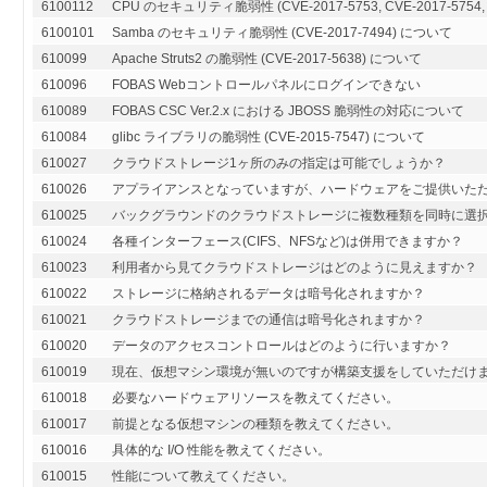
6100112
CPU のセキュリティ脆弱性 (CVE-2017-5753, CVE-2017-5754, CVE
6100101
Samba のセキュリティ脆弱性 (CVE-2017-7494) について
610099
Apache Struts2 の脆弱性 (CVE-2017-5638) について
610096
FOBAS Webコントロールパネルにログインできない
610089
FOBAS CSC Ver.2.x における JBOSS 脆弱性の対応について
610084
glibc ライブラリの脆弱性 (CVE-2015-7547) について
610027
クラウドストレージ1ヶ所のみの指定は可能でしょうか？
610026
アプライアンスとなっていますが、ハードウェアをご提供いた
610025
バックグラウンドのクラウドストレージに複数種類を同時に選
610024
各種インターフェース(CIFS、NFSなど)は併用できますか？
610023
利用者から見てクラウドストレージはどのように見えますか？
610022
ストレージに格納されるデータは暗号化されますか？
610021
クラウドストレージまでの通信は暗号化されますか？
610020
データのアクセスコントロールはどのように行いますか？
610019
現在、仮想マシン環境が無いのですが構築支援をしていただけ
610018
必要なハードウェアリソースを教えてください。
610017
前提となる仮想マシンの種類を教えてください。
610016
具体的な I/O 性能を教えてください。
610015
性能について教えてください。