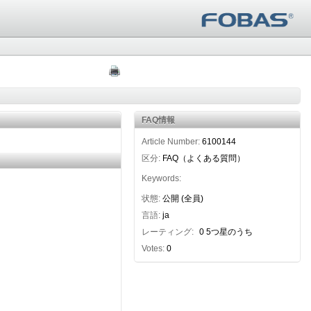
FAQ情報
Article Number:
6100144
区分:
FAQ（よくある質問）
Keywords:
状態:
公開 (全員)
言語:
ja
レーティング:
0 5つ星のうち
Votes:
0